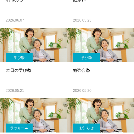
利他の心
散歩🏞️
2026.06.07
2026.05.23
学び📚
学び📚
本日の学び📚
勉強会📚
2026.05.21
2026.05.20
ラッキー🐢
お知らせ