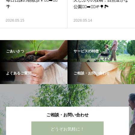
毎日日課の朝散歩👨🚶‍♂️‍➡️🚵‍♀️
久しぶりの投稿：自然豊かな
🌴
公園🧎‍♂️‍➡️🚵‍♀️🌱🌳🏞️
2026.05.15
2026.05.14
ごあいさつ
サービスの特徴
よくあるご質問
ご相談・お問い合わせ
ご相談・お問い合わせ
どうぞお気軽に！